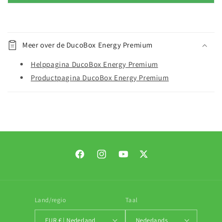
I
n
Meer over de DucoBox Energy Premium
k
l
Helppagina DucoBox Energy Premium
a
Productpagina DucoBox Energy Premium
p
b
a
r
e
i
Facebook
Instagram
YouTube
Twitter
n
f
o
Land/regio
Taal
EUR € | Nederland
Nederlands