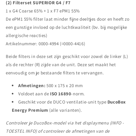
(2) Filterset SUPERIOR G4 / F7
1 x G4 Coarse 65% + 1 x F7 ePM1 55%
De ePM1 55% filter laat minder fijne deeltjes door en heeft zo
een gunstige invloed op de luchtkwaliteit (bv. bij mogelijke
allergische reacties)
Artikelnummer: 0000-
4994
(=0000-4416)
Beide filters in deze set zijn geschikt voor zowel de linker (L)
als de rechter (R) zijde van de unit. Deze set maakt het
eenvoudig om je bestaande filters te vervangen.
Afmetingen:
500 x 175 x 20 mm
Voldoet aan de
ISO 16890
-norm.
Geschikt voor de DUCO ventilatie-unit type
DucoBox
Energy Premium
(alle varianten).
Controleer je DucoBox-model via het displaymenu (INFO -
TOESTEL INFO) of controleer de afmetingen van de