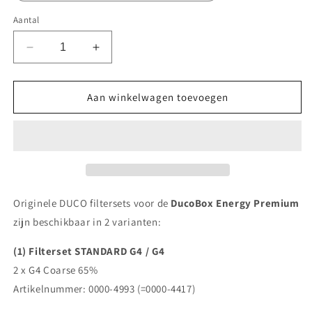
Aantal
Aantal
Aantal
verlagen
verhogen
voor
voor
Originele
Originele
Aan winkelwagen toevoegen
Filtersets
Filtersets
voor
voor
DucoBox
DucoBox
Energy
Energy
Premium
Premium
Originele DUCO filtersets voor de
DucoBox Energy Premium
zijn beschikbaar in 2 varianten:
(1) Filterset STANDARD G4 / G4
2 x G4 Coarse 65%
Artikelnummer: 0000-
4993 (=0000-4417)